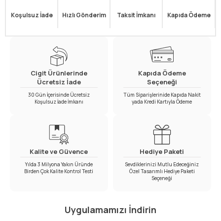
Koşulsuz İade
Hızlı Gönderim
Taksit İmkanı
Kapıda Ödeme
Cigit Ürünlerinde
Kapıda Ödeme
Ücretsiz İade
Seçeneği
30 Gün İçerisinde Ücretsiz
Tüm Siparişlerinide Kapıda Nakit
Koşulsuz İade İmkanı
yada Kredi Kartıyla Ödeme
Kalite ve Güvence
Hediye Paketi
Yılda 3 Milyona Yakın Üründe
Sevdiklerinizi Mutlu Edeceğiniz
Birden Çok Kalite Kontrol Testi
Özel Tasarımlı Hediye Paketi
Seçeneği
Uygulamamızı İndirin