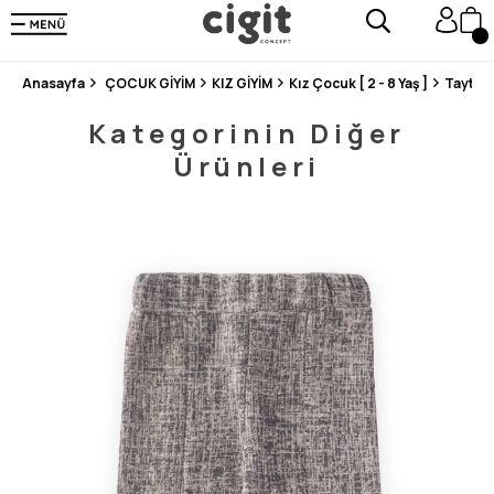
250.000'DEN FAZLA DEĞERLENDİRMEDE 5 ÜZERİNDEN 4.8 PUAN ALDI ⭐⭐⭐⭐⭐
3 MİLYONDAN FAZLA MUTLU MÜŞTERİ ❤️ 10 MİLYON ÜRÜN
Anasayfa
ÇOCUK GİYİM
KIZ GİYİM
Kız Çocuk [ 2 - 8 Yaş ]
Tayt
Kategorinin Diğer
Ürünleri