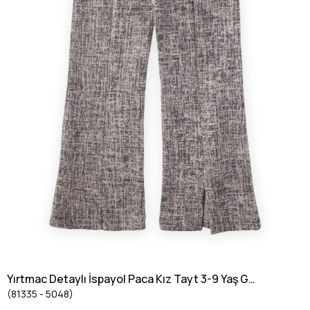
Yırtmac Detaylı İspayol Paca Kız Tayt 3-9 Yaş Gri
(81335 - 5048)
Melanj