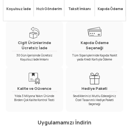
Koşulsuz İade
Hızlı Gönderim
Taksit İmkanı
Kapıda Ödeme
Cigit Ürünlerinde
Kapıda Ödeme
Ücretsiz İade
Seçeneği
30 Gün İçerisinde Ücretsiz
Tüm Siparişlerinide Kapıda Nakit
Koşulsuz İade İmkanı
yada Kredi Kartıyla Ödeme
Kalite ve Güvence
Hediye Paketi
Yılda 3 Milyona Yakın Üründe
Sevdiklerinizi Mutlu Edeceğiniz
Birden Çok Kalite Kontrol Testi
Özel Tasarımlı Hediye Paketi
Seçeneği
Uygulamamızı İndirin